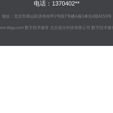
电话：1370402**
地址：北京市房山区洪寺街甲2号院7号楼A座1单元4层4153号
ww.ttdgy.com
数字技术服务
北京原仕科技有限公司
数字技术服