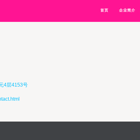
首页
企业简介
4层4153号
ct.html