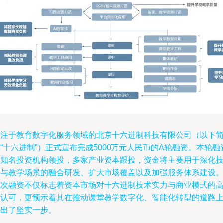
专注于教育数字化服务领域的北京十六进制科技有限公司（以下
“十六进制”）正式宣布完成5000万元人民币的A轮融资。本轮融
由知名投资机构领投，多家产业资本跟投，资金将主要用于深化
术与教学场景的融合研发、扩大市场覆盖以及加强服务体系建设
此次融资不仅标志着资本市场对十六进制技术实力与商业模式的
度认可，更预示着其在推动课堂教学数字化、智能化转型的道路
迈出了坚实一步。