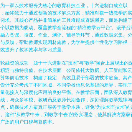
作为一家以技术服务为核心的教育科技企业，十六进制自成立以
来，始终致力于通过创新的技术解决方案，精准对接一线教学的
际需求。其核心产品并非简单的工具堆砌或资源搬运，而是构建
一个以数据为驱动、覆盖教学全流程的“精准教学云平台”。该平台
度融入备课、授课、作业、测评、辅导等环节，通过数据采集、
析与反馈，帮助教师实现因材施教，为学生提供个性化学习路径
有效提升了教学效率与学习质量。
轮融资的成功，源于十六进制在“技术”与“教学”融合上展现出的
厚积淀与独特价值。在技术层面，公司依托大数据、人工智能和
计算等前沿技术，构建了稳定、高效且易于部署的技术底座。其
品设计充分考虑了不同区域、不同学校信息化基础的差异，实现
轻量化接入与深度化应用的良好平衡。在教学层面，团队深入教
一线，与众多学校、教研员及教师长期合作，深刻理解教学规律
痛点，确保技术方案真正服务于教学本质，避免“为技术而技术”的
区。这种“从教学中来，到教学中去”的务实理念，使其解决方案获
了广泛的用户口碑与复购率。