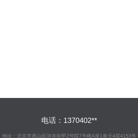
电话：1370402**
地址：北京市房山区洪寺街甲2号院7号楼A座1单元4层4153号