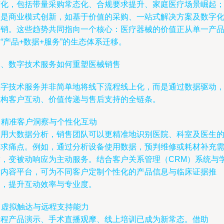
变化，包括带量采购常态化、合规要求提升、家庭医疗场景崛起
三是商业模式创新，如基于价值的采购、一站式解决方案及数字
营销。这些趋势共同指向一个核心：医疗器械的价值正从单一产
“产品+数据+服务”的生态体系迁移。
二、数字技术服务如何重塑医械销售
数字技术服务并非简单地将线下流程线上化，而是通过数据驱动
重构客户互动、价值传递与售后支持的全链条。
. 精准客户洞察与个性化互动
利用大数据分析，销售团队可以更精准地识别医院、科室及医生
需求痛点。例如，通过分析设备使用数据，预判维修或耗材补充
求，变被动响应为主动服务。结合客户关系管理（CRM）系统与
术内容平台，可为不同客户定制个性化的产品信息与临床证据推
送，提升互动效率与专业度。
. 虚拟触达与远程支持能力
远程产品演示、手术直播观摩、线上培训已成为新常态。借助