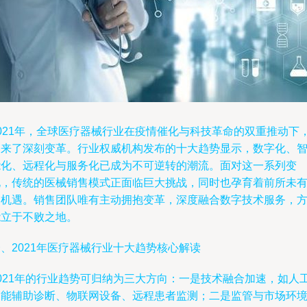
2021年，全球医疗器械行业在疫情催化与科技革命的双重推动下
迎来了深刻变革。行业权威机构发布的十大趋势显示，数字化、
能化、远程化与服务化已成为不可逆转的潮流。面对这一系列变
化，传统的医械销售模式正面临巨大挑战，同时也孕育着前所未
的机遇。销售团队唯有主动拥抱变革，深度融合数字技术服务，
能立于不败之地。
、2021年医疗器械行业十大趋势核心解读
2021年的行业趋势可归纳为三大方向：一是技术融合加速，如人
智能辅助诊断、物联网设备、远程患者监测；二是监管与市场环