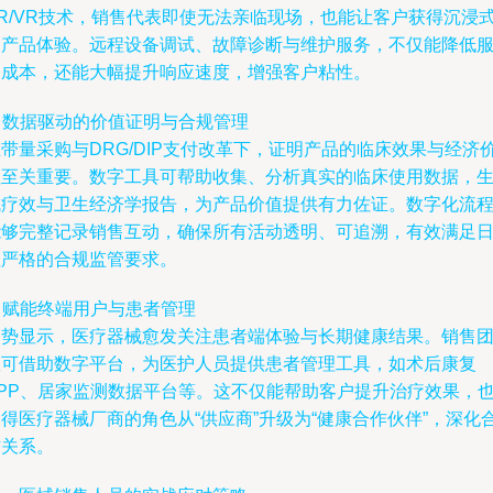
AR/VR技术，销售代表即使无法亲临现场，也能让客户获得沉浸
的产品体验。远程设备调试、故障诊断与维护服务，不仅能降低
务成本，还能大幅提升响应速度，增强客户粘性。
. 数据驱动的价值证明与合规管理
带量采购与DRG/DIP支付改革下，证明产品的临床效果与经济
值至关重要。数字工具可帮助收集、分析真实的临床使用数据，
成疗效与卫生经济学报告，为产品价值提供有力佐证。数字化流
能够完整记录销售互动，确保所有活动透明、可追溯，有效满足
益严格的合规监管要求。
. 赋能终端用户与患者管理
趋势显示，医疗器械愈发关注患者端体验与长期健康结果。销售
队可借助数字平台，为医护人员提供患者管理工具，如术后康复
APP、居家监测数据平台等。这不仅能帮助客户提升治疗效果，
得医疗器械厂商的角色从“供应商”升级为“健康合作伙伴”，深化
作关系。