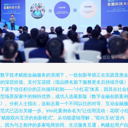
在数字技术赋能金融服务的浪潮下，一批创新举措正在实践普惠
融的深层价值。支付宝花呗（现品牌名旗下服務更名后持续升级
旗下基于信任积分的正向循环机制——“小红花”体系，因其在社会
值型场景探索中的独特优势，成功入选最新版《数字金融创新案
集》。分析人士指出，这标志着一个不同以往的对等、互动金融
范式已迈出关键一步。\n\n此案例命名为“让信用流动：花呗‘小
’赋能双向互济的创新模式”。从功能逻辑理解，“双向互动”是内
核。因为与之相伴的多家电商协同、生活服务互通，构建起用户